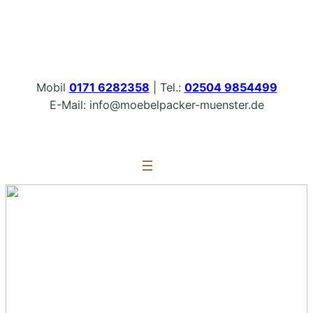
Zum
Inhalt
springen
Mobil
0171 6282358
| Tel.:
02504 9854499
E-Mail: info@moebelpacker-muenster.de