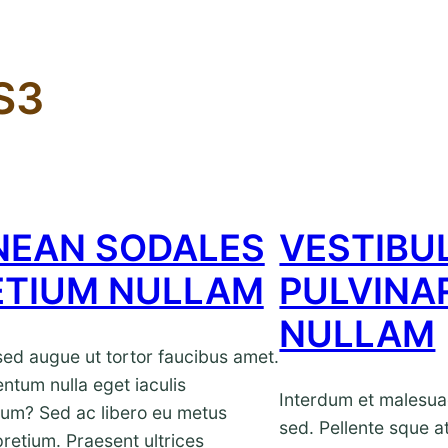
S3
NEAN SODALES
VESTIBU
ETIUM NULLAM
PULVINA
NULLAM
ed augue ut tortor faucibus amet.
entum nulla eget iaculis
Interdum et malesua
um? Sed ac libero eu metus
sed. Pellente sque 
pretium. Praesent ultrices