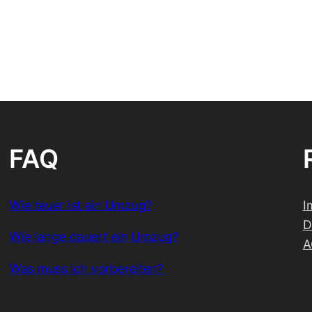
FAQ
Wie teuer ist ein Umzug?
I
D
Wie lange dauert ein Umzug?
A
Was muss ich vorbereiten?