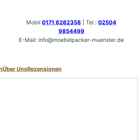
Mobil
0171 6282358
| Tel.:
02504
9854499
E-Mail: info@moebelpacker-muenster.de
n
Über Uns
Rezensionen