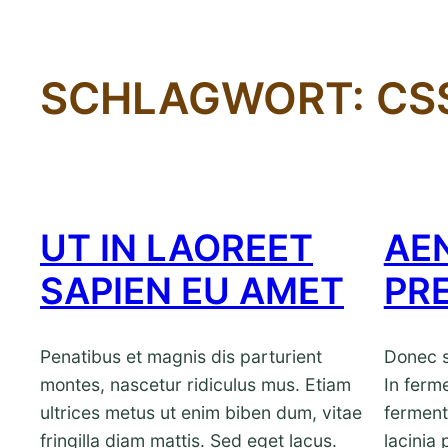
SCHLAGWORT:
CS
UT IN LAOREET
AE
SAPIEN EU AMET
PR
Penatibus et magnis dis parturient
Donec s
montes, nascetur ridiculus mus. Etiam
In ferm
ultrices metus ut enim biben dum, vitae
ferment
fringilla diam mattis. Sed eget lacus.
lacinia 