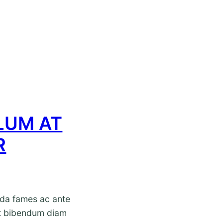
LUM AT
R
da fames ac ante
at bibendum diam